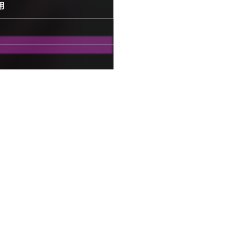
用
。
その他の採用情報
HP、LPのデザイン制作
未経験 可